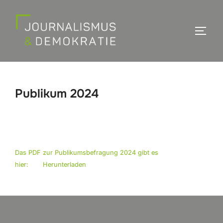
Zum
Inhalt
SEIT
springen
Publikum 2024
Das PDF zur Publikumsbefragung 2024 gibt es
hier:
Herunterladen