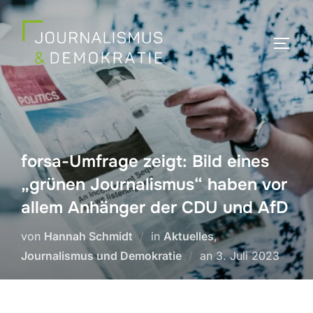
Zum
Inhalt
SEIT
springen
forsa-Umfrage zeigt: Bild eines
„grünen Journalismus“ haben vor
allem Anhänger der CDU und AfD
von
Hannah Schmidt
in
Aktuelles
,
Veröffentlicht
Journalismus und Demokratie
an
3. Juli 2023
am